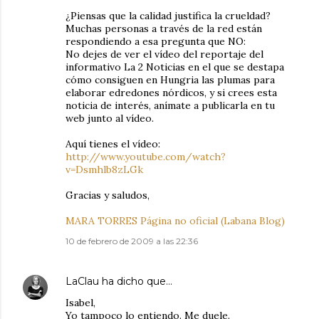
¿Piensas que la calidad justifica la crueldad?
Muchas personas a través de la red están
respondiendo a esa pregunta que NO:
No dejes de ver el vídeo del reportaje del
informativo La 2 Noticias en el que se destapa
cómo consiguen en Hungria las plumas para
elaborar edredones nórdicos, y si crees esta
noticia de interés, anímate a publicarla en tu
web junto al vídeo.
Aquí tienes el vídeo:
http://www.youtube.com/watch?
v=Dsmhlb8zLGk
Gracias y saludos,
MARA TORRES Página no oficial (Labana Blog)
10 de febrero de 2009 a las 22:36
LaClau
ha dicho que…
Isabel,
Yo tampoco lo entiendo. Me duele.