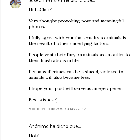
Joseph Pulikotil
ha dicho que…
Hi LaClau :)
Very thought provoking post and meaningful
photos.
I fully agree with you that cruelty to animals is
the result of other underlying factors.
People vent their fury on animals as an outlet to
their frustrations in life.
Perhaps if crimes can be reduced, violence to
animals will also become less.
I hope your post will serve as an eye opener.
Best wishes :)
8 de febrero de 2009 a las 20:42
Anónimo ha dicho que…
Hola!